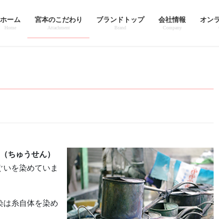
ホーム
宮本のこだわり
ブランドトップ
会社情報
オン
Home
Attachment
Brand
Company
（ちゅうせん）
ぐいを染めていま
染は糸自体を染め