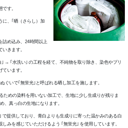
態です。
うに、｢晒（さらし）加
を詰め込み、24時間以上
ていきます。
→ ｢漂白｣ → ｢水洗い｣ の工程を経て、不純物を取り除き、染色やプリ
げています。
の手ぬぐいで｢無蛍光｣と呼ばれる晒し加工を施します。
せるための染料を用いない加工で、生地に少し生成りが残りま
るため、真っ白の生地になります。
蛍光｣ で提供しており、青白よりも生成りに寄った温かみのある白
しみを感じていただけるよう ｢無蛍光｣ を使用しています。