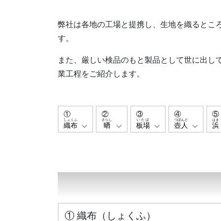
弊社は各地の工場と提携し、生地を織るとこ
す。
また、厳しい検品のもと製品として世に出し
業工程をご紹介します。
①
②
③
④
⑤
しょくふ
さらし
いたば
つぼんど
はま
織布
晒
板場
壺人
浜
① 織布（しょくふ）