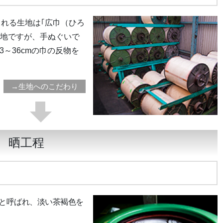
れる生地は｢広巾（ひろ
生地ですが、手ぬぐいで
3～36cmの巾の反物を
→生地へのこだわり
晒工程
）と呼ばれ、淡い茶褐色を