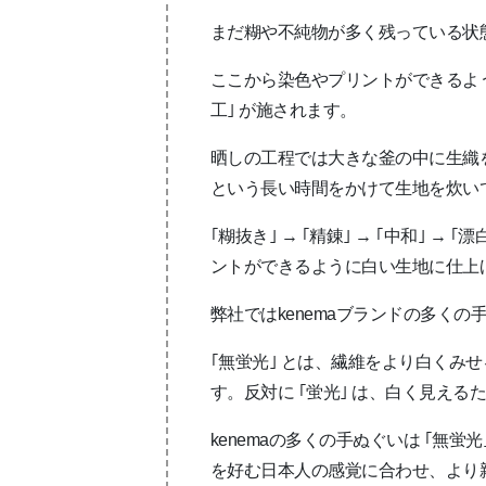
まだ糊や不純物が多く残っている状
ここから染色やプリントができるよ
工｣ が施されます。
晒しの工程では大きな釜の中に生織
という長い時間をかけて生地を炊い
｢糊抜き｣ → ｢精錬｣ → ｢中和｣ 
ントができるように白い生地に仕上
弊社ではkenemaブランドの多く
｢無蛍光｣ とは、繊維をより白くみ
す。反対に ｢蛍光｣ は、白く見え
kenemaの多くの手ぬぐいは ｢無
を好む日本人の感覚に合わせ、より親