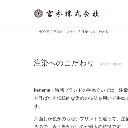
コ
ナ
ン
ビ
テ
ゲ
ン
ー
ツ
シ
HOME
宮本のこだわり
注染へのこだわり
へ
ョ
ス
ン
キ
に
ッ
移
注染へのこだわり
About Chusen
プ
動
kenema・時感ブランドの手ぬぐいでは、
注染
と呼ばれる伝統的な染めの技法を用いて手ぬ
す。
片面しか色がのらないプリントと違って、注
るので、表・裏がないのが最大の特徴です。