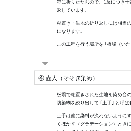
毎に折りたたむので、1反につき十
返しています。
糊置き・生地の折り返しには相当
になります。
この工程を行う場所を ｢板場（いた
④ 壺人（そそぎ染め）
板場で糊置きされた生地を染め台
防染糊を絞り出して ｢土手｣ と呼
土手は他に染料が流れないように
くぼかす（グラデーション）とき