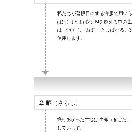
私たちが普段目にする洋服で用いら
はば）｣とよばれ1Mを超える巾の
は ｢小巾（こはば）｣とよばれる、3
使用します。
② 晒（さらし）
織りあがった生地は 生織（きばた
しています。