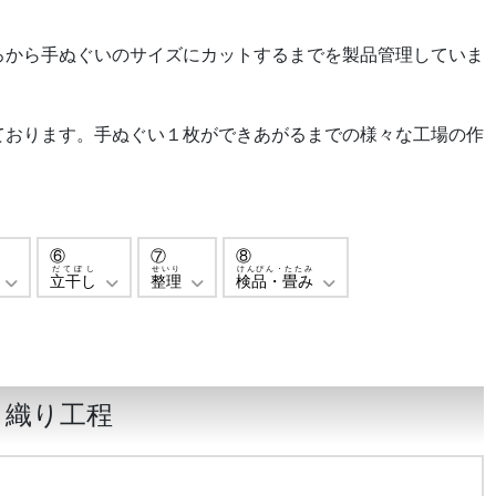
ろから手ぬぐいのサイズにカットするまでを製品管理していま
ております。手ぬぐい１枚ができあがるまでの様々な工場の作
⑥
⑦
⑧
だてぼし
せいり
けんぴん・たたみ
立干し
整理
検品・畳み
織り工程