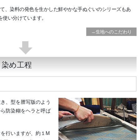
用して、染料の発色を生かした鮮やかな手ぬぐいのシリーズもあ
を使い分けています。
→生地へのこだわり
染め工程
敷き、型を謄写版のよう
から防染糊をヘラと呼ば
。
を行いますが、約１M