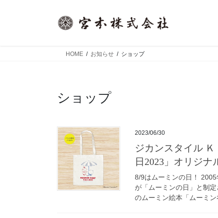
コ
ナ
ン
ビ
テ
ゲ
ン
ー
ツ
シ
HOME
お知らせ
ショップ
へ
ョ
ス
ン
キ
に
ショップ
ッ
移
プ
動
2023/06/30
ジカンスタイル ＫＩＴＴＥ丸の内店にて 7月1日～ 「ムーミンの
日2023」オリジ
8/9はムーミンの日！ 2
が「ムーミンの日」と制定
のムーミン絵本「ムーミン谷