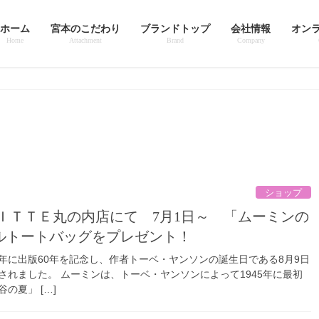
ホーム
宮本のこだわり
ブランドトップ
会社情報
オン
Home
Attachment
Brand
Company
ショップ
ナルトートバッグをプレゼント！
005年に出版60年を記念し、作者トーベ・ヤンソンの誕生日である8月9日
されました。 ムーミンは、トーベ・ヤンソンによって1945年に最初
の夏」 […]