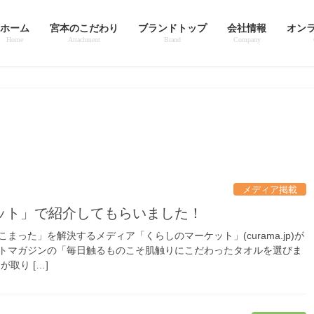
ホーム
宮本のこだわり
ブランドトップ
会社情報
オン
Home
Attachment
Brand
Company
メディア掲載
ケット」で紹介してもらいました！
まった」を解決するメディア「くらしのマーケット」(curama.jp)が
トマガジンの「毎日触るものこそ肌触りにこだわったタオルを選びま
が取り […]