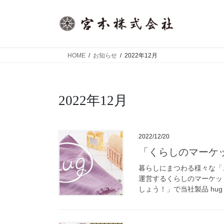
コ
ナ
ン
ビ
テ
ゲ
ン
ー
ツ
シ
HOME
お知らせ
2022年12月
へ
ョ
ス
ン
キ
に
2022年12月
ッ
移
プ
動
2022/12/20
「くらしのマー
暮らしにまつわる様々な「こ
運営するくらしのマーケッ
しょう！」で当社製品 hug 