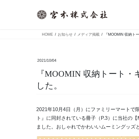
コ
ナ
ン
ビ
テ
ゲ
ン
ー
ツ
シ
HOME
お知らせ
メディア掲載
『MOOMIN 収納
へ
ョ
ス
ン
キ
に
2021/10/04
ッ
移
プ
動
『MOOMIN 収納トート・キルティングトート』で掲載頂きま
した。
2021年10月4日（月）にファミリーマートで
ト』に同封されている冊子（P.3）に当社の【M
ました。おしゃれでかわいいムーミングッズ