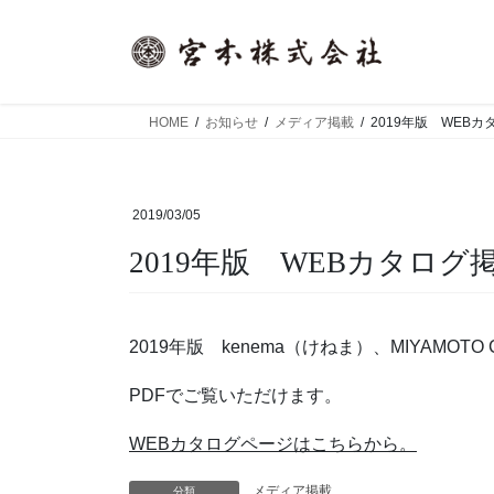
コ
ナ
ン
ビ
テ
ゲ
ン
ー
ツ
シ
HOME
お知らせ
メディア掲載
2019年版 WEB
へ
ョ
ス
ン
キ
に
2019/03/05
ッ
移
プ
動
2019年版 WEBカタロ
2019年版 kenema（けねま）、MIYAMOT
PDFでご覧いただけます。
WEBカタログページはこちらから。
メディア掲載
分類