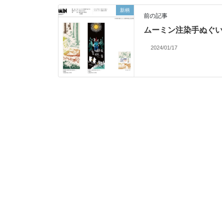
新柄
前の記事
ムーミン注染手ぬぐ
2024/01/17