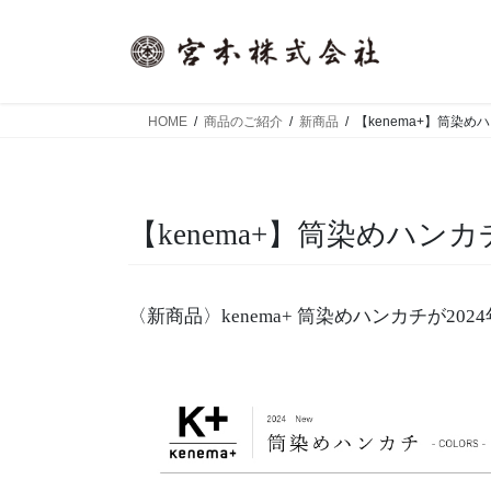
コ
ナ
ン
ビ
テ
ゲ
ン
ー
ツ
シ
HOME
商品のご紹介
新商品
【kenema+】筒染め
へ
ョ
ス
ン
キ
に
ッ
移
【kenema+】筒染めハンカ
プ
動
〈新商品〉kenema+ 筒染めハンカチが20