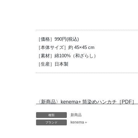
［価格］990円(税込)
［本体サイズ］約 45×45 cm
［素材］綿100%（和ざらし）
［生産］日本製
〈新商品〉kenema+ 筒染めハンカチ［PDF］
新商品
種類
kenema＋
ブランド