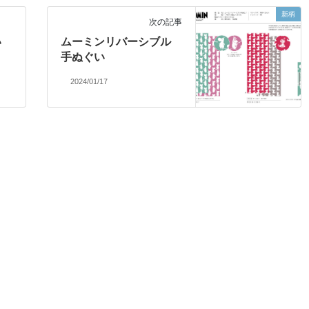
新柄
次の記事
い
ムーミンリバーシブル
手ぬぐい
2024/01/17