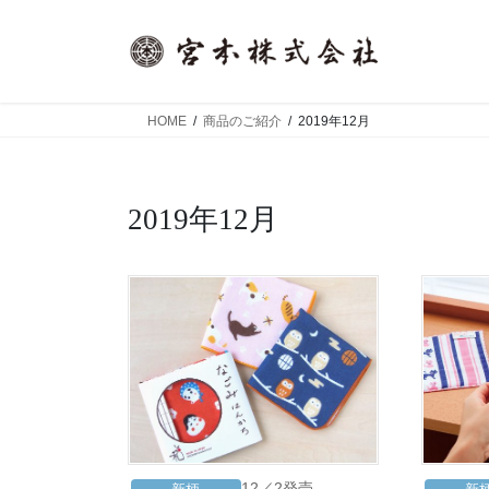
コ
ナ
ン
ビ
テ
ゲ
ン
ー
ツ
シ
HOME
商品のご紹介
2019年12月
へ
ョ
ス
ン
キ
に
2019年12月
ッ
移
プ
動
12／2発売