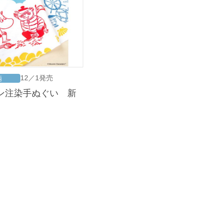
12／1発売
柄