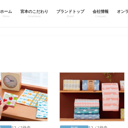
ホーム
宮本のこだわり
ブランドトップ
会社情報
オン
Home
Attachment
Brand
Company
12／2発売
12／2発売