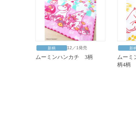
12／1発売
新柄
新
ムーミンハンカチ 3柄
ムーミン注染手ぬぐい 新
柄4柄