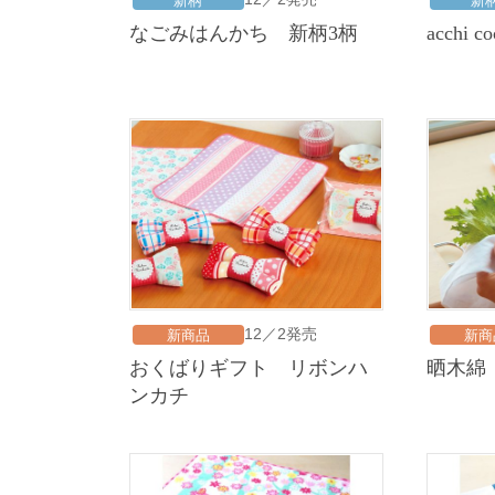
新柄
新
なごみはんかち 新柄3柄
acchi 
12／2発売
新商品
新商
おくばりギフト リボンハ
晒木綿
ンカチ