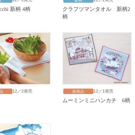
柄
新柄
cocchi 新柄 4柄
クラフツマンタオル 新柄2
柄
12／2発売
12／1発売
品
新商品
ムーミンミニハンカチ 6柄