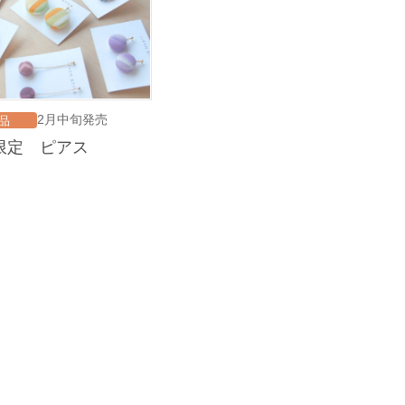
2月中旬発売
品
AN限定 ピアス