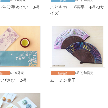
柄
新柄
ミン注染手ぬぐい 3柄
こどもガーゼ甚平 4柄×3サ
イズ
4／9発売
4月初旬発売
品
新商品
 わびさび 2柄
ムーミン扇子