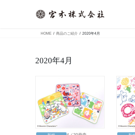
コ
ナ
ン
ビ
テ
ゲ
ン
ー
ツ
シ
HOME
商品のご紹介
2020年4月
へ
ョ
ス
ン
キ
に
2020年4月
ッ
移
プ
動
4／20発売