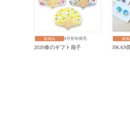
4月初旬発売
新商品
新商
2020春のギフト扇子
JIK