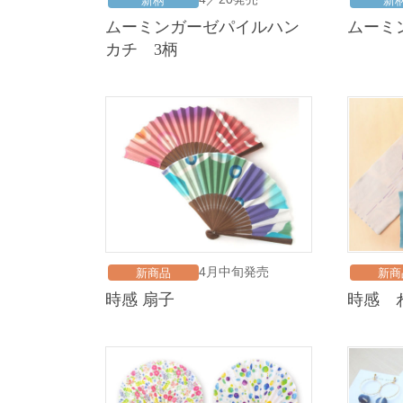
新柄
新
ムーミンガーゼパイルハン
ムー
カチ 3柄
4月中旬発売
新商品
新商
時感 扇子
時感