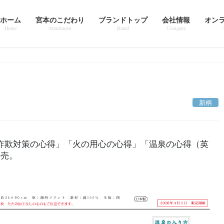
ホーム
宮本のこだわり
ブランドトップ
会社情報
オン
Home
Attachment
Brand
Company
新柄
詐欺対策の心得」「火の用心の心得」「温泉の心得（英
発売。