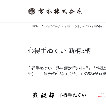
コ
ナ
ン
ビ
テ
ゲ
ン
ー
ツ
シ
HOME
商品のご紹介
新柄
心得手ぬぐい 新柄5柄
へ
ョ
ス
ン
キ
に
ッ
移
心得手ぬぐい 新柄5柄
プ
動
心得手ぬぐい「熱中症対策の心得」「特殊
語）」「観光の心得（英語）」の5柄が新