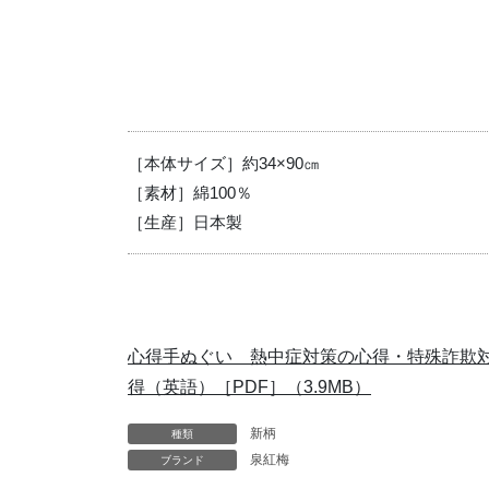
［本体サイズ］約34×90㎝
［素材］綿100％
［生産］日本製
心得手ぬぐい 熱中症対策の心得・特殊詐欺
得（英語）［PDF］（3.9MB）
新柄
種類
泉紅梅
ブランド