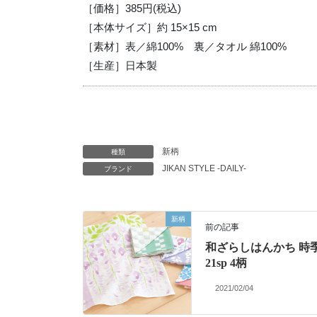
［価格］385円(税込)
［本体サイズ］約 15×15 cm
［素材］表／綿100% 裏／タオル 綿100%
［生産］日本製
新柄
種類
JIKAN STYLE -DAILY-
ブランド
新柄
前の記事
和ざらしはんかち 時
21sp 4柄
2021/02/04