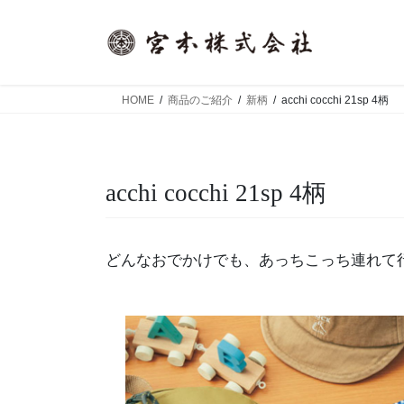
コ
ナ
ン
ビ
テ
ゲ
ン
ー
ツ
シ
HOME
商品のご紹介
新柄
acchi cocchi 21sp 4柄
へ
ョ
ス
ン
キ
に
ッ
移
acchi cocchi 21sp 4柄
プ
動
どんなおでかけでも、あっちこっち連れて