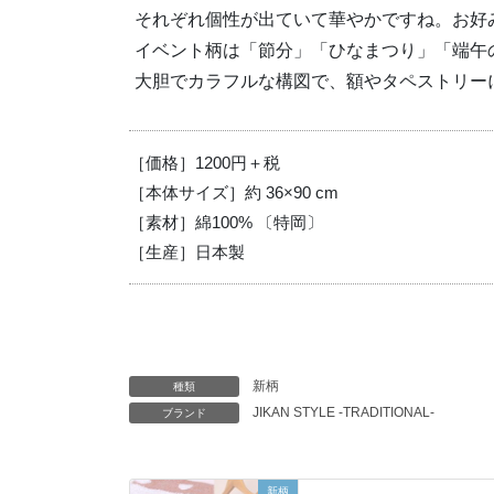
それぞれ個性が出ていて華やかですね。お好
イベント柄は「節分」「ひなまつり」「端午
大胆でカラフルな構図で、額やタペストリー
［価格］1200円＋税
［本体サイズ］約 36×90 cm
［素材］綿100% 〔特岡〕
［生産］日本製
新柄
種類
JIKAN STYLE -TRADITIONAL-
ブランド
新柄