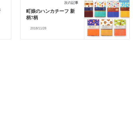
次の記事
新
町娘のハンカチーフ 新
柄7柄
2018/11/28