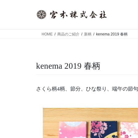
コ
ナ
ン
ビ
テ
ゲ
ン
ー
ツ
シ
HOME
商品のご紹介
新柄
kenema 2019 春柄
へ
ョ
ス
ン
キ
に
ッ
移
kenema 2019 春柄
プ
動
さくら柄4柄、節分、ひな祭り、端午の節句