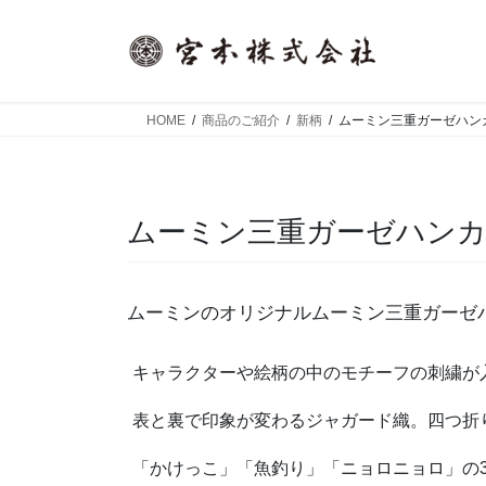
コ
ナ
ン
ビ
テ
ゲ
ン
ー
ツ
シ
HOME
商品のご紹介
新柄
ムーミン三重ガーゼハン
へ
ョ
ス
ン
キ
に
ッ
移
ムーミン三重ガーゼハン
プ
動
ムーミンのオリジナルムーミン三重ガーゼ
キャラクターや絵柄の中のモチーフの刺繍が
表と裏で印象が変わるジャガード織。四つ折
「かけっこ」「魚釣り」「ニョロニョロ」の