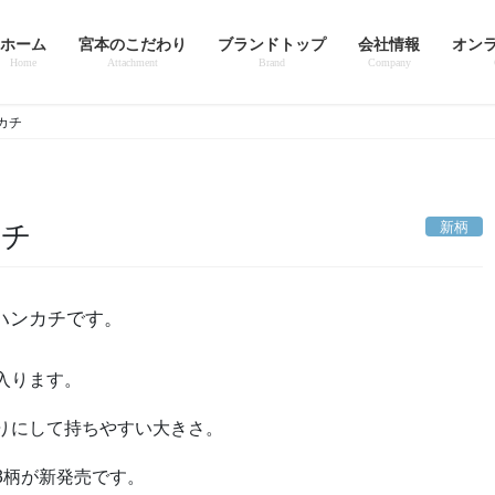
ホーム
宮本のこだわり
ブランドトップ
会社情報
オン
Home
Attachment
Brand
Company
カチ
新柄
カチ
ハンカチです。
入ります。
りにして持ちやすい大きさ。
3柄が新発売です。