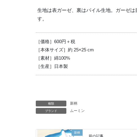
生地は表ガーゼ、裏はパイル生地。ガーゼは
す。
［価格］600円＋税
［本体サイズ］約 25×25 cm
［素材］綿100%
［生産］日本製
新柄
種類
ムーミン
ブランド
新柄
前の記事