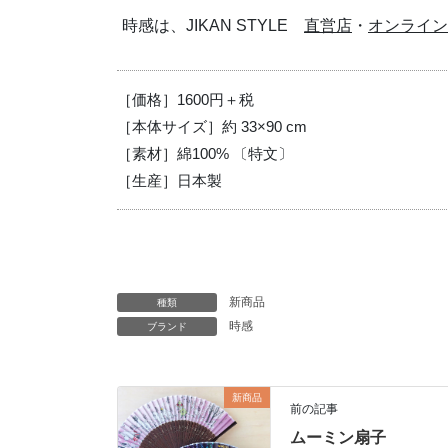
時感は、JIKAN STYLE
直営店
・
オンライン
［価格］1600円＋税
［本体サイズ］約 33×90 cm
［素材］綿100% 〔特文〕
［生産］日本製
新商品
種類
時感
ブランド
新商品
前の記事
ムーミン扇子