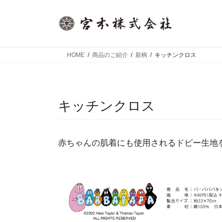
コ
ナ
ン
ビ
テ
ゲ
ン
ー
ツ
シ
HOME
商品のご紹介
新柄
キッチンクロス
へ
ョ
ス
ン
キ
に
ッ
移
キッチンクロス
プ
動
赤ちゃんの肌着にも使用されるドビー生地