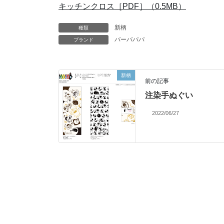
キッチンクロス［PDF］（0.5MB）
新柄
種類
バーバパパ
ブランド
新柄
前の記事
注染手ぬぐい
2022/06/27